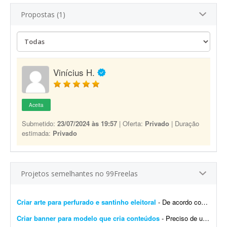
Propostas (1)
Vinícius H.
Aceita
Submetido:
23/07/2024 às 19:57
| Oferta:
Privado
| Duração
estimada:
Privado
Projetos semelhantes no 99Freelas
Criar arte para perfurado e santinho eleitoral
- De acordo com as especificações que serão fornecidas, desenvolver uma peça-conceito para um possível candidato a cargo político, contemplando versão...
Criar banner para modelo que cria conteúdos
- Preciso de um banner para modelo que cria conteúdos. Vou enviar 5 fotos e quero que eu apareça no banner, com fundo rosa, em um estilo bem feminino.