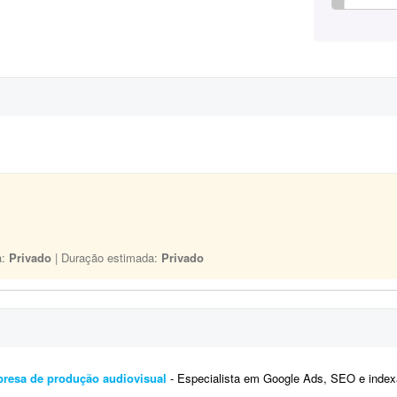
a:
Privado
| Duração estimada:
Privado
resa de produção audiovisual
- Especialista em Google Ads, SEO e indexação para empresa de produção audiovisual. A Ca