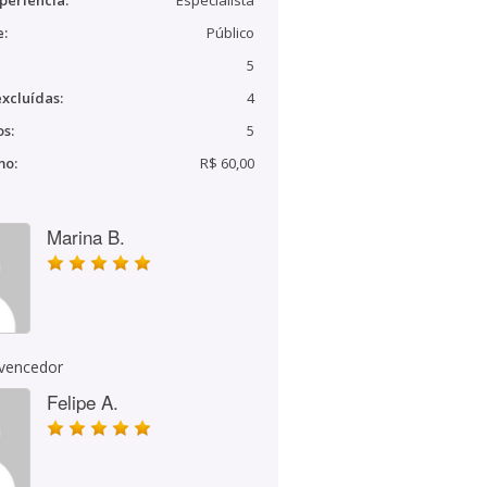
periência:
Especialista
e:
Público
5
xcluídas:
4
s:
5
mo:
R$ 60,00
Marina B.
 vencedor
Felipe A.