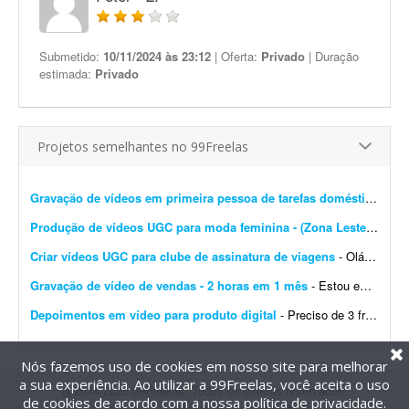
Submetido:
10/11/2024 às 23:12
| Oferta:
Privado
| Duração
estimada:
Privado
Projetos semelhantes no 99Freelas
Gravação de vídeos em primeira pessoa de tarefas domésticas
- Es
Produção de vídeos UGC para moda feminina - (Zona Leste de SP)
Criar vídeos UGC para clube de assinatura de viagens
- Olá! Tudo bem? Somos o Clube Férias Fácil, um clube de benefícios que ajuda as pessoas a viajarem mais por meio de uma assinatura. Os assinantes acumulam pontos todos o...
Gravação de vídeo de vendas - 2 horas em 1 mês
- Estou em busca de uma pessoa para gravar um vídeo de vendas, com carga total de aproximadamente 2 horas de gravação, distribuídas ao longo de 1 mês. O trabalho &ea...
Depoimentos em vídeo para produto digital
- Preciso de 3 freelas - 2 homens e 1 mulher para gravar depoimentos em vídeo (prova social) para produto digital. Depoimentos curtos de 20 a 30 segundos. Precisa ser natural; envio o roteiro....
Nós fazemos uso de cookies em nosso site para melhorar
a sua experiência. Ao utilizar a 99Freelas, você aceita o uso
@2014-2026 99Freelas. Todos os direitos reservados.
de cookies de acordo com a nossa
política de privacidade
.
Termos de uso
|
Política de privacidade