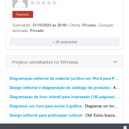
Rejeitada
Submetido:
21/10/2024 às 20:40
| Oferta:
Privado
| Duração
estimada:
Privado
+ 20 propostas
Projetos semelhantes no 99Freelas
Diagramação editorial de material jurídico em Word para PDF premium
Design editorial e diagramação de catálogo de produtos
- A DistribuiBem, distribuidora de alimentos e produtos premium, está procurando um profissional de design editorial e diagramação para revisar, modernizar e manter nosso cat&aac...
Diagramação de livro infantil para impressão (140 páginas)
- Procuro um diagramador com experiência em livros infantis para diagramar um livro de aproximadamente 140 páginas. O conteúdo e as imagens já estão prontos. Precis...
Diagramar um livro para enviar à gráfica
- Diagramar um livro para enviar à gráfica. 95% do livro é texto. Formato 170x240 mm. (ao alto), compostos por: - 380 páginas impressas a 1/1 cor (preto) em ior 90 grs. -...
Design editorial para publicação cultural
- Olá! Estou buscando um designer editorial ou diagramador para uma publicação cultural do Projeto Maracá, desenvolvido em Guaíra (SP). É importante que o p...