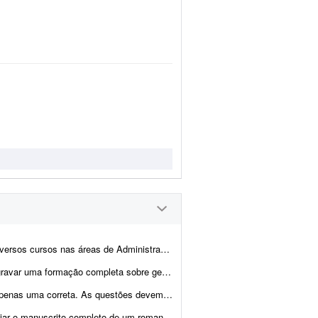
nistração, Marketing, Recursos Humanos e Relações Pública...
ão do tempo e produtividade. Conteúdos: * Procrastinação e autos...
radas de acordo com o programa/bibliografia. O(a) elaborador(a) d...
nero dark mafia romance. Sobre o livro: - Gênero: Romance / dark rom...