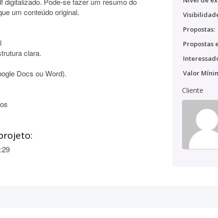
Nível de ex
f digitalizado. Pode-se fazer um resumo do
ique um conteúdo original.
Visibilidad
Propostas:
l
Propostas e
rutura clara.
Interessado
oogle Docs ou Word).
Valor Míni
Cliente
tos
projeto:
:29