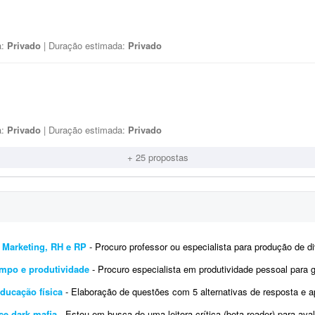
a:
Privado
| Duração estimada:
Privado
a:
Privado
| Duração estimada:
Privado
+ 25 propostas
 Marketing, RH e RP
- Procuro professor ou especialista para produção de diversos cursos nas áreas de Admi
empo e produtividade
- Procuro especialista em produtividade pessoal para gravar uma formação completa sobre gest
ducação física
- Elaboração de questões com 5 alternativas de resposta e apenas uma correta. As questões devem ser elabo
nce dark mafia
- Estou em busca de uma leitora crítica (beta reader) para avaliar o manuscrito completo de um romance do subgê