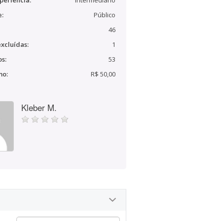
periência:
Intermediário
e:
Público
46
xcluídas:
1
s:
53
mo:
R$ 50,00
Kleber M.