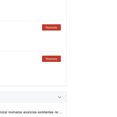
Rejeitada
Rejeitada
 O trabalho envolve duas frentes principais para garantir a correta...