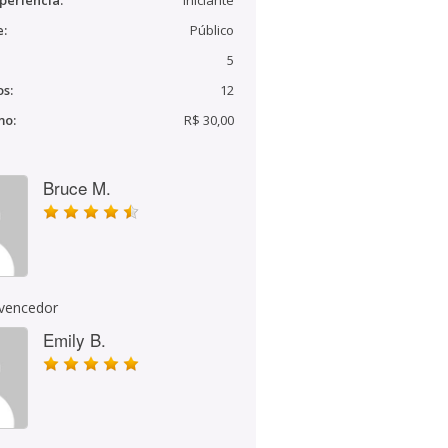
periência:
Iniciante
e:
Público
5
s:
12
mo:
R$ 30,00
Bruce M.
 vencedor
Emily B.