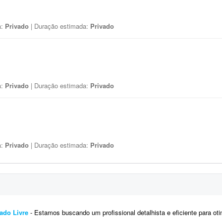
a:
Privado
| Duração estimada:
Privado
a:
Privado
| Duração estimada:
Privado
a:
Privado
| Duração estimada:
Privado
ado Livre
- Estamos buscando um profissional detalhista e eficiente para otimizar inúmeros anúncios existentes no Mercado Livre.