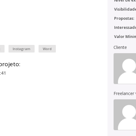
Nível de ex
Visibilidad
Propostas:
Interessado
Valor Míni
Cliente
k
Instagram
Word
projeto:
:41
Freelancer