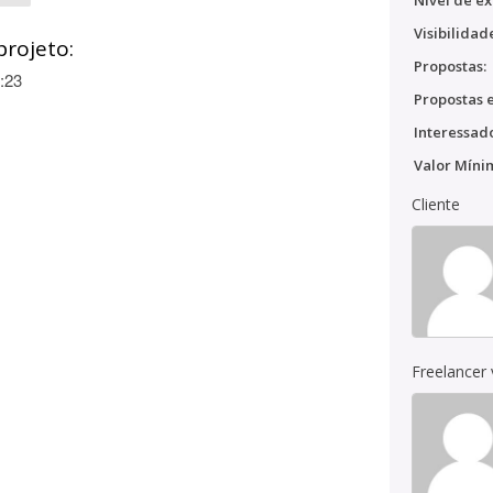
Nível de ex
Visibilidad
projeto:
Propostas:
:23
Propostas e
Interessado
Valor Míni
Cliente
Freelancer