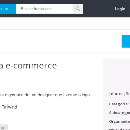
Login
rs
ara e-commerce
Informaçõe
s e gostaria de um designer que fizesse o logo.
Categoria:
 Tailwind
Subcategor
Orçamento
 UI