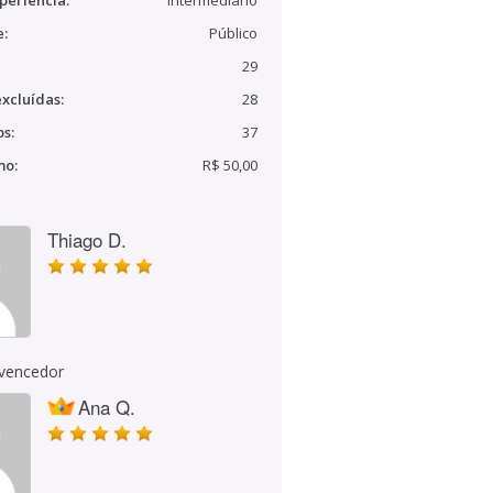
periência:
Intermediário
e:
Público
29
xcluídas:
28
s:
37
mo:
R$ 50,00
Thiago D.
 vencedor
Ana Q.