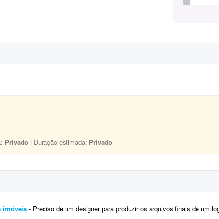
a:
Privado
| Duração estimada:
Privado
e imóveis
- Preciso de um designer para produzir os arquivos finais de um logotipo já 100% definido. Não é um traba