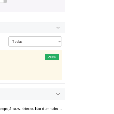
Aceita
lho de criação ou conceito - o logotipo, as cores, a tipogr...