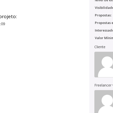
Nível de ex
Visibilidad
Propostas:
projeto:
Propostas e
:09
Interessado
Valor Míni
Cliente
Freelancer