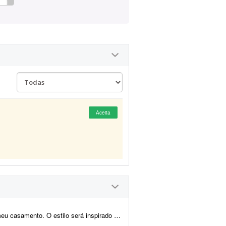
Aceita
o medieval/encantado; temos como referência O Senhor dos A...