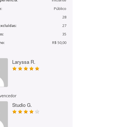
periência:
Iniciante
e:
Público
28
xcluídas:
27
s:
35
mo:
R$ 50,00
Laryssa R.
 vencedor
Studio G.