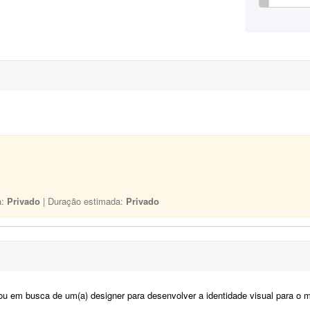
a:
Privado
| Duração estimada:
Privado
m busca de um(a) designer para desenvolver a identidade visual para o meu casamento. O estilo será inspirado no univers