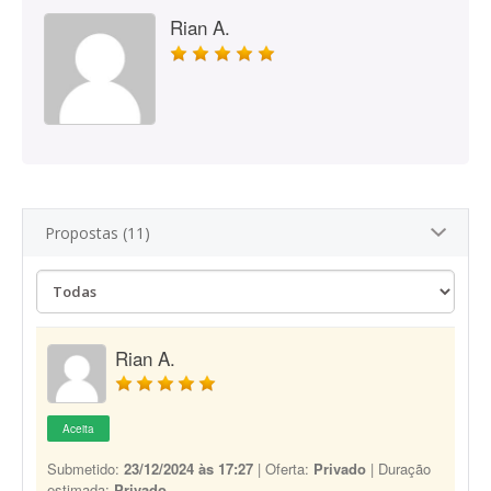
Rian A.
Propostas (11)
Rian A.
Aceita
Submetido:
23/12/2024 às 17:27
| Oferta:
Privado
| Duração
estimada:
Privado