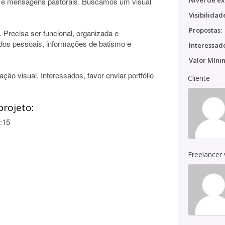
Nível de ex
l e mensagens pastorais. Buscamos um visual
Visibilidad
Propostas:
Precisa ser funcional, organizada e
dos pessoais, informações de batismo e
Interessado
Valor Míni
ão visual. Interessados, favor enviar portfólio
Cliente
projeto:
:15
Freelancer