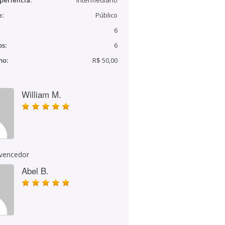
periência:
Intermediário
e:
Público
6
s:
6
mo:
R$ 50,00
William M.
 vencedor
Abel B.