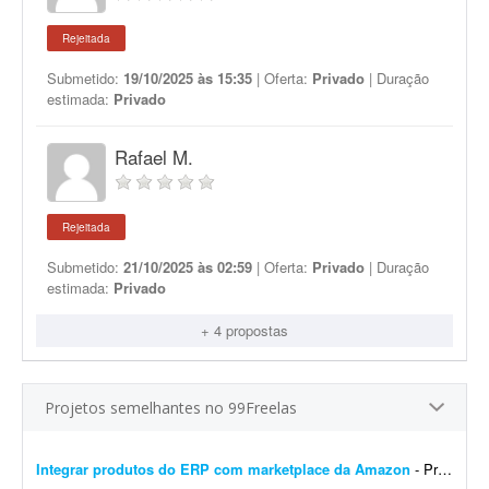
Rejeitada
Submetido:
19/10/2025 às 15:35
| Oferta:
Privado
| Duração
estimada:
Privado
Rafael M.
Rejeitada
Submetido:
21/10/2025 às 02:59
| Oferta:
Privado
| Duração
estimada:
Privado
+ 4 propostas
Projetos semelhantes no 99Freelas
Integrar produtos do ERP com marketplace da Amazon
- Preciso exportar os produtos que tenho atualmente no meu ERP para o marketplace da Amazon. No meu ERP nem todos os campos que a Amazon solicita estão preenchidos. Já sou cadastrada na...