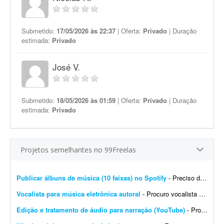
Submetido:
17/05/2026 às 22:37
| Oferta:
Privado
| Duração
estimada:
Privado
José V.
Submetido:
18/05/2026 às 01:59
| Oferta:
Privado
| Duração
estimada:
Privado
Projetos semelhantes no 99Freelas
Publicar álbuns de música (10 faixas) no Spotify
- Preciso de ajuda para publicar 10 músicas no Spotify. Basicamente, preciso que alguém me ajude a subir essas 10 faixas no Spotify, organizadas em dois álbuns: - 1 álbu...
Vocalista para música eletrônica autoral
- Procuro vocalista para música eletrônica autoral. Estou buscando uma pessoa para gravar os vocais de uma faixa autoral. Dou preferência por voz feminina, mas também esto...
Edição e tratamento de áudio para narração (YouTube)
- Projeto: Editor de Áudio para Narração (YouTube) Estou procurando um editor de áudio freelancer para realizar a limpeza e o tratamento das minhas narraçõe...