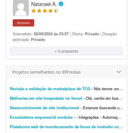
Natanael A.
Rejeitada
Submetido:
30/09/2024 às 23:57
| Oferta:
Privado
| Duração
estimada:
Privado
+ 9 propostas
Projetos semelhantes no 99Freelas
Revisão e validação de marketplace de TCG
- Nós temos um site de marketplace de TCG (trading card game) chamado Capital Collectibles e gostaria de um programador front-end e back-end para nos ajudar a revisar a estrutura e validar a p...
Melhorias em site hospedado na Vercel
- Olá, venho em busca de um profissional que entenda de Vercel. Gostaria de fazer alterações e melhorias no meu site. Já tenho muitas páginas que consigo editar, m...
Desenvolvimento do site institucional
- Estamos buscando um web designer/desenvolvedor para criar o novo site institucional da BonaFruta Sorvetes. Nossa principal referência de experiência, qualidade visual, navegaç&a...
Ecossistema empresarial modular
- - Integrações - Automações - Configuração de servidor - Criação de ferramentas Exemplo de trabalho: Configuração de VPS, scrap...
Plataforma web de monitoramento de focos de incêndio com mapa interativo