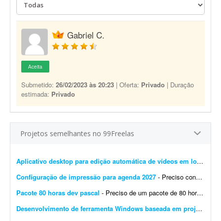
Gabriel C.
Aceita
Submetido:
26/02/2023 às 20:23
| Oferta:
Privado
| Duração
estimada:
Privado
Projetos semelhantes no 99Freelas
Aplicativo desktop para edição automática de vídeos em lotes
- Pro
Configuração de impressão para agenda 2027
- Preciso configurar a impressão de uma agenda 2027, de modo que as páginas fiquem organizadas frente e verso. Impressora Canon, porém não está funcionando corretam...
Pacote 80 horas dev pascal
- Preciso de um pacote de 80 horas para desenvolvimento e consultoria em pascal. Desenvolvedor terá flexibilidade de horario, desenvolvendo e auxiliando no desenvolvimento de pequenos pacotes ...
Desenvolvimento de ferramenta Windows baseada em projeto open source