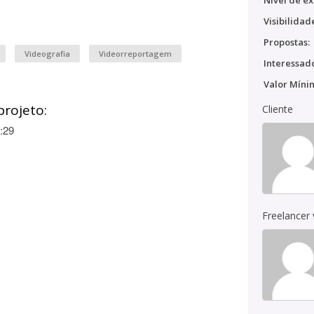
Nível de ex
Visibilidad
Propostas:
Videografia
Videorreportagem
Interessado
Valor Míni
projeto:
Cliente
:29
Freelancer