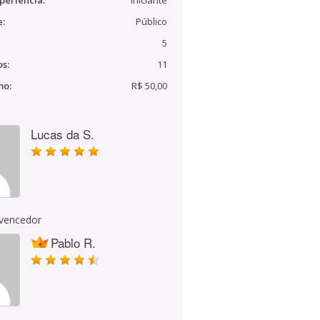
periência:
Iniciante
e:
Público
5
s:
11
mo:
R$ 50,00
Lucas da S.
 vencedor
Pablo R.