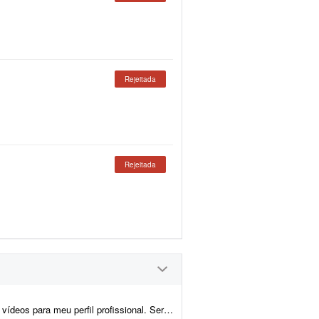
Rejeitada
Rejeitada
ional. Será um vídeo curto para apresentação, promoção e venda. Preciso...