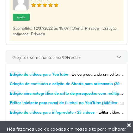
Aceita
Submetido:
12/07/2022 às 15:07
| Oferta:
Privado
| Duração
estimada:
Privado
Projetos semelhantes no 99Freelas
Edição de vídeos para YouTube
- Estou procurando um editor de vídeo para editar vídeos longos para YouTube. A edição não precisa ser muito sofisticada. Procuro algo simples, dinâmico e ag...
Criação de conteúdo e edição de Shorts para artesanato (30 vídeos/mês)
Edição cinematográfica de salto de paraquedas com múltiplas câmeras
Editor iniciante para canal de futebol no YouTube (Atlético Mineiro)
Edição de vídeos para infoproduto - 25 vídeos
- Editar vídeos para o meu infoproduto/curso online. Deve saber manusear os principais editores de vídeo. - Produção e edição de 25 vídeos. - Experi&...
Nós fazemos uso de cookies em nosso site para melhorar