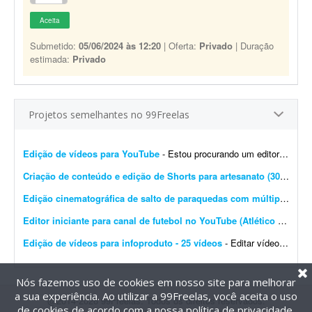
Aceita
Submetido:
05/06/2024 às 12:20
| Oferta:
Privado
| Duração
estimada:
Privado
Projetos semelhantes no 99Freelas
Edição de vídeos para YouTube
- Estou procurando um editor de vídeo para editar vídeos longos para YouTube. A edição não precisa ser muito sofisticada. Procuro algo simples, dinâmico e ag...
Criação de conteúdo e edição de Shorts para artesanato (30 vídeos/mês)
Edição cinematográfica de salto de paraquedas com múltiplas câmeras
Editor iniciante para canal de futebol no YouTube (Atlético Mineiro)
Edição de vídeos para infoproduto - 25 vídeos
- Editar vídeos para o meu infoproduto/curso online. Deve saber manusear os principais editores de vídeo. - Produção e edição de 25 vídeos. - Experi&...
Nós fazemos uso de cookies em nosso site para melhorar
a sua experiência. Ao utilizar a 99Freelas, você aceita o uso
@2014-2026 99Freelas. Todos os direitos reservados.
de cookies de acordo com a nossa
política de privacidade
.