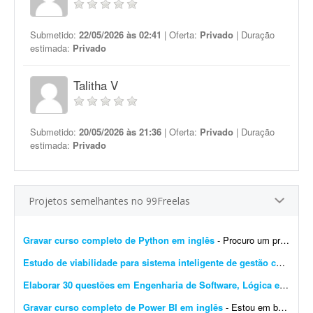
Submetido:
22/05/2026 às 02:41
| Oferta:
Privado
| Duração
estimada:
Privado
Talitha V
Submetido:
20/05/2026 às 21:36
| Oferta:
Privado
| Duração
estimada:
Privado
Projetos semelhantes no 99Freelas
Gravar curso completo de Python em inglês
- Procuro um professor para gravar um curso completo de Python, do básico ao avançado, totalmente em inglês, com duração mínima de 10 horas. Requisitos: - Ex...
Estudo de viabilidade para sistema inteligente de gestão condominial
Elaborar 30 questões em Engenharia de Software, Lógica e IA
- Bus
Gravar curso completo de Power BI em inglês
- Estou em busca de um professor especialista em Power BI, com excelente fluência em inglês, para gravar um curso completo, do básico ao avançado, sobre o tema. Detalhes: -...