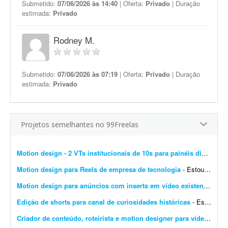
Submetido:
07/06/2026 às 14:40
| Oferta:
Privado
| Duração
estimada:
Privado
Rodney M.
Submetido:
07/06/2026 às 07:19
| Oferta:
Privado
| Duração
estimada:
Privado
Projetos semelhantes no 99Freelas
Motion design - 2 VTs institucionais de 10s para painéis digitais
- 
Motion design para Reels de empresa de tecnologia
- Estou procurando um motion designer criativo para desenvolver Reels curtos (15 a 30 segundos) para uma empresa de tecnologia chamada D'Orsay Studio. Estamos no início. A empresa atua c...
Motion design para anúncios com inserts em vídeo existente (30-60s)
Edição de shorts para canal de curiosidades históricas
- Estou criando um canal de YouTube Shorts no nicho de curiosidades históricas. Procuro um editor de vídeo para uma parceria mensal. Eu vou fornecer os roteiros prontos. O trabalho se...
Criador de conteúdo, roteirista e motion designer para vídeos de economia