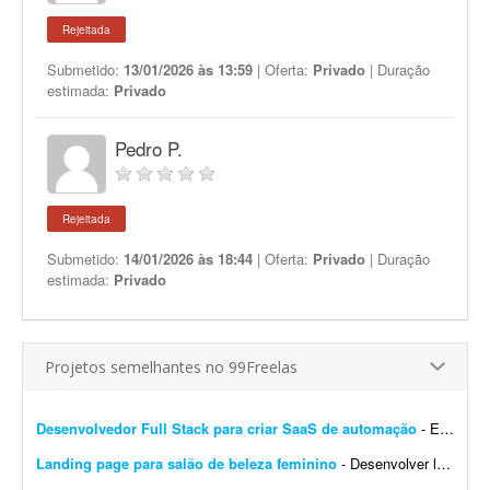
Rejeitada
Submetido:
13/01/2026 às 13:59
| Oferta:
Privado
| Duração
estimada:
Privado
Pedro P.
Rejeitada
Submetido:
14/01/2026 às 18:44
| Oferta:
Privado
| Duração
estimada:
Privado
Projetos semelhantes no 99Freelas
Desenvolvedor Full Stack para criar SaaS de automação
- Estou procurando um desenvolvedor Full Stack para desenvolver um projeto do zero. O objetivo é criar um SaaS completo de automação para redes sociais, iniciando com um MVP robu...
Landing page para salão de beleza feminino
- Desenvolver landing page para salão de beleza feminino, com foco em agendamentos via WhatsApp. Deve conter: - Serviços - Galeria - Depoimentos - Localização - Design re...