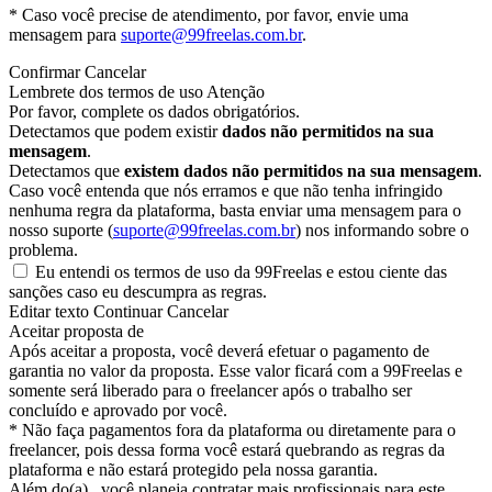
* Caso você precise de atendimento, por favor, envie uma
mensagem para
suporte@99freelas.com.br
.
Confirmar
Cancelar
Lembrete dos termos de uso
Atenção
Por favor, complete os dados obrigatórios.
Detectamos que podem existir
dados não permitidos na sua
mensagem
.
Detectamos que
existem dados não permitidos na sua mensagem
.
Caso você entenda que nós erramos e que não tenha infringido
nenhuma regra da plataforma, basta enviar uma mensagem para o
nosso suporte (
suporte@99freelas.com.br
) nos informando sobre o
problema.
Eu entendi os termos de uso da 99Freelas e estou ciente das
sanções caso eu descumpra as regras.
Editar texto
Continuar
Cancelar
Aceitar proposta de
Após aceitar a proposta, você deverá efetuar o pagamento de
garantia no valor da proposta. Esse valor ficará com a 99Freelas e
somente será liberado para o freelancer após o trabalho ser
concluído e aprovado por você.
* Não faça pagamentos fora da plataforma ou diretamente para o
freelancer, pois dessa forma você estará quebrando as regras da
plataforma e não estará protegido pela nossa garantia.
Além do(a)
, você planeja contratar mais profissionais para este