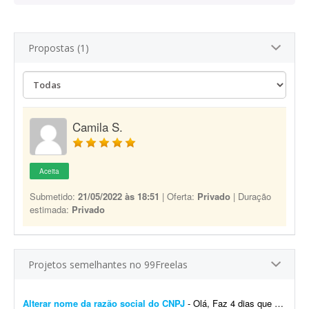
Propostas (1)
Camila S.
Aceita
Submetido:
21/05/2022 às 18:51
| Oferta:
Privado
| Duração
estimada:
Privado
Projetos semelhantes no 99Freelas
Alterar nome da razão social do CNPJ
- Olá, Faz 4 dias que abri um CNPJ novo no Simples Nacional. Precisei abrir uma conta no TikTok e o CPF aparece com meu nome de casada; por isso houve divergência no nome registrado na ...