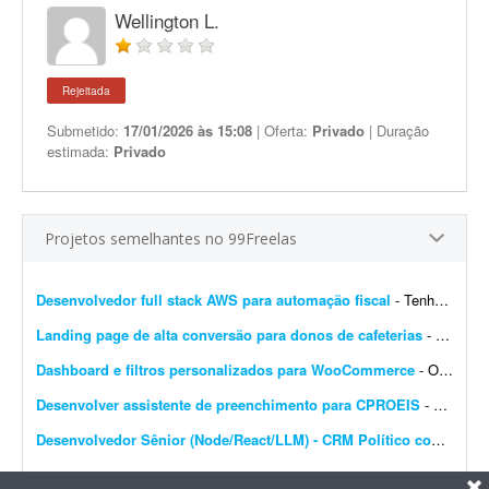
Wellington L.
Rejeitada
Submetido:
17/01/2026 às 15:08
| Oferta:
Privado
| Duração
estimada:
Privado
Projetos semelhantes no 99Freelas
Desenvolvedor full stack AWS para automação fiscal
- Tenho uma plataforma de automação fiscal rodando em AWS - ela pega os dados do sistema do cliente, calcula os impostos e emite a nota fiscal automaticamente. Preciso de alguém...
Landing page de alta conversão para donos de cafeterias
- Sou gestor de tráfego especializado em cafeterias e cafés e preciso de uma landing page de alta conversão para captar leads (donos de cafeterias) que chegam pelos meus an&uacut...
Dashboard e filtros personalizados para WooCommerce
- Olá pessoal, Preciso transformar o dashboard padrão do WooCommerce em um painel diferenciado para clientes e vendedores; procuro solução via plugin ou via código...
Desenvolver assistente de preenchimento para CPROEIS
- Buscamos um desenvolvedor experiente para criar uma solução de automação assistida para o processo de preenchimento de dados no sistema CPROEIS. O objetivo principal &ea...
Desenvolvedor Sênior (Node/React/LLM) - CRM Político com IA e WhatsApp