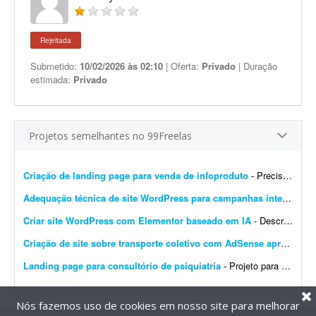
Rejeitada
Submetido:
10/02/2026 às 02:10
| Oferta:
Privado
| Duração
estimada:
Privado
Projetos semelhantes no 99Freelas
Criação de landing page para venda de infoproduto
- Preciso de profissional que crie uma landing page que gere conversão para infoproduto. A página deve ter conteúdo e layout focados em vendas, com elementos que incentivem a con...
Adequação técnica de site WordPress para campanhas internacionais
Criar site WordPress com Elementor baseado em IA
- Descrição do Projeto: Candidate-se se você tem experiência comprovada com essa demanda. Envie junto à proposta sites que fez com Elementor, incluindo wireframes/ar...
Criação de site sobre transporte coletivo com AdSense aprovado
- 
Landing page para consultório de psiquiatria
- Projeto para criação de landing page para consultório de psiquiatria. Escopo do projeto: Desenvolvimento completo da landing page. Design moderno, limpo e com foco em convers&...
Nós fazemos uso de cookies em nosso site para melhorar