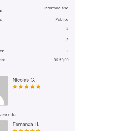
Intermediário
a:
e:
Público
3
2
s:
3
mo:
R$ 50,00
Nicolas C.
 vencedor
Fernanda H.