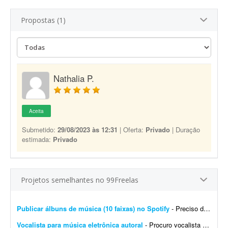
Propostas (1)
Nathalia P.
Aceita
Submetido:
29/08/2023 às 12:31
| Oferta:
Privado
| Duração
estimada:
Privado
Projetos semelhantes no 99Freelas
Publicar álbuns de música (10 faixas) no Spotify
- Preciso de ajuda para publicar 10 músicas no Spotify. Basicamente, preciso que alguém me ajude a subir essas 10 faixas no Spotify, organizadas em dois álbuns: - 1 álbu...
Vocalista para música eletrônica autoral
- Procuro vocalista para música eletrônica autoral. Estou buscando uma pessoa para gravar os vocais de uma faixa autoral. Dou preferência por voz feminina, mas também esto...