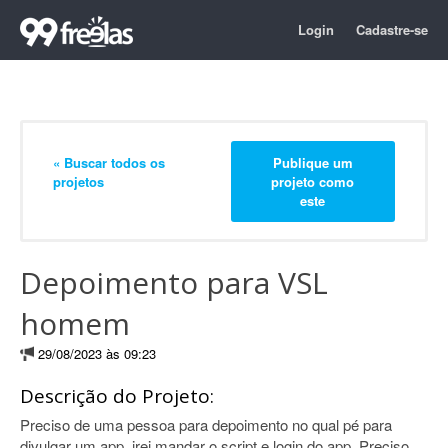
Login
Cadastre-se
« Buscar todos os
Publique um
projetos
projeto como
este
Depoimento para VSL
homem
29/08/2023 às 09:23
Descrição do Projeto:
Preciso de uma pessoa para depoimento no qual pé para
divulgar um app, irei mandar o script e login do app. Preciso