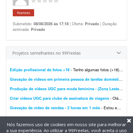
Rejeitada
Submetido:
08/06/2026 às 17:18
| Oferta:
Privado
| Duração
estimada:
Privado
Projetos semelhantes no 99Freelas
Edição profissional de fotos +18
- Tenho algumas fotos (+18) e preciso que você melhore a qualidade e deixe o resultado bastante profissional. As imagens são para uso no meu site de trabalho. Gostaria que, se poss&iacu...
Gravação de vídeos em primeira pessoa de tarefas domésticas
- Es
Produção de vídeos UGC para moda feminina - (Zona Leste de SP)
Criar vídeos UGC para clube de assinatura de viagens
- Olá! Tudo bem? Somos o Clube Férias Fácil, um clube de benefícios que ajuda as pessoas a viajarem mais por meio de uma assinatura. Os assinantes acumulam pontos todos o...
Gravação de vídeo de vendas - 2 horas em 1 mês
- Estou em busca de uma pessoa para gravar um vídeo de vendas, com carga total de aproximadamente 2 horas de gravação, distribuídas ao longo de 1 mês. O trabalho &ea...
Nós fazemos uso de cookies em nosso site para melhorar
a sua experiência. Ao utilizar a 99Freelas, você aceita o uso
@2014-2026 99Freelas. Todos os direitos reservados.