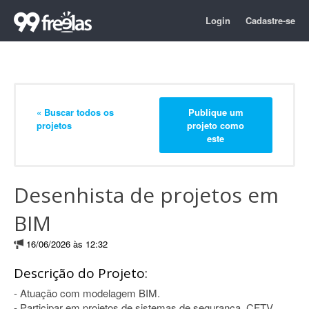
Login
Cadastre-se
« Buscar todos os
Publique um
projetos
projeto como
este
Desenhista de projetos em
BIM
16/06/2026 às 12:32
Descrição do Projeto:
- Atuação com modelagem BIM.
- Participar em projetos de sistemas de segurança, CFTV,