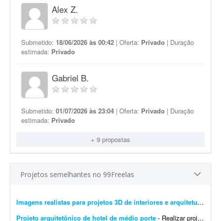
Alex Z.
Submetido:
18/06/2026 às 00:42
| Oferta:
Privado
| Duração
estimada:
Privado
Gabriel B.
Submetido:
01/07/2026 às 23:04
| Oferta:
Privado
| Duração
estimada:
Privado
+ 9 propostas
Projetos semelhantes no 99Freelas
Imagens realistas para projetos 3D de interiores e arquitetura
- Busc
Projeto arquitetônico de hotel de médio porte
- Realizar projeto arquitetônico para hotel de médio porte e entregar os desenhos técnicos realizados em softwares de modelagem CAD/BIM. Você deverá entregar: * Rel...