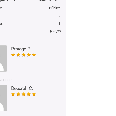
periência:
Intermediário
e:
Público
2
s:
3
mo:
R$ 70,00
Protege P.
 vencedor
Deborah C.