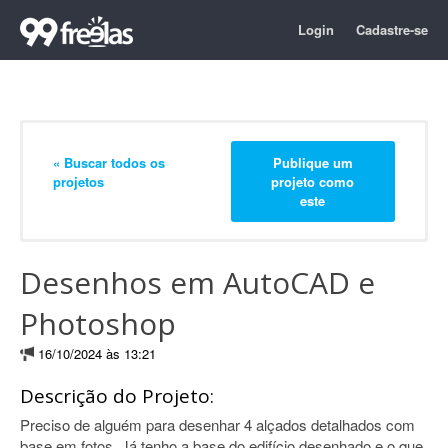
Login
Cadastre-se
« Buscar todos os
Publique um
projetos
projeto como
este
Desenhos em AutoCAD e
Photoshop
16/10/2024 às 13:21
Descrição do Projeto:
Preciso de alguém para desenhar 4 alçados detalhados com
base em fotos. Já tenho a base do edifício desenhado e o que