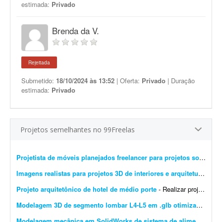
estimada:
Privado
Brenda da V.
Rejeitada
Submetido:
18/10/2024 às 13:52
| Oferta:
Privado
| Duração
estimada:
Privado
Projetos semelhantes no 99Freelas
Projetista de móveis planejados freelancer para projetos sob medida
Imagens realistas para projetos 3D de interiores e arquitetura
- Busc
Projeto arquitetônico de hotel de médio porte
- Realizar projeto arquitetônico para hotel de médio porte e entregar os desenhos técnicos realizados em softwares de modelagem CAD/BIM. Você deverá entregar: * Rel...
Modelagem 3D de segmento lombar L4-L5 em .glb otimizado para WebGL
Modelagem mecânica em SolidWorks de sistema de alimentação industrial