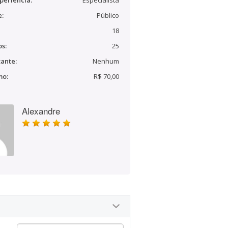
periência:
Especialista
e:
Público
18
s:
25
ante:
Nenhum
mo:
R$ 70,00
Alexandre