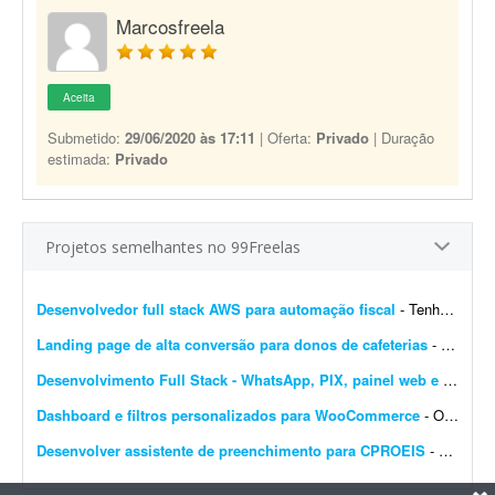
Marcosfreela
Aceita
Submetido:
29/06/2020 às 17:11
| Oferta:
Privado
| Duração
estimada:
Privado
Projetos semelhantes no 99Freelas
Desenvolvedor full stack AWS para automação fiscal
- Tenho uma plataforma de automação fiscal rodando em AWS - ela pega os dados do sistema do cliente, calcula os impostos e emite a nota fiscal automaticamente. Preciso de alguém...
Landing page de alta conversão para donos de cafeterias
- Sou gestor de tráfego especializado em cafeterias e cafés e preciso de uma landing page de alta conversão para captar leads (donos de cafeterias) que chegam pelos meus an&uacut...
Desenvolvimento Full Stack - WhatsApp, PIX, painel web e automação
Dashboard e filtros personalizados para WooCommerce
- Olá pessoal, Preciso transformar o dashboard padrão do WooCommerce em um painel diferenciado para clientes e vendedores; procuro solução via plugin ou via código...
Desenvolver assistente de preenchimento para CPROEIS
- Buscamos um desenvolvedor experiente para criar uma solução de automação assistida para o processo de preenchimento de dados no sistema CPROEIS. O objetivo principal &ea...