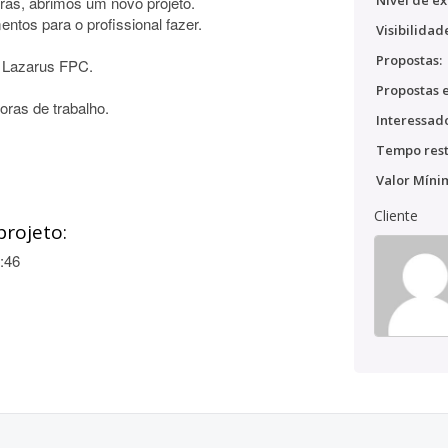
Nível de ex
ras, abrimos um novo projeto.
ntos para o profissional fazer.
Visibilidad
Propostas:
 Lazarus FPC.
Propostas e
oras de trabalho.
Interessado
Tempo rest
Valor Míni
Cliente
projeto:
:46