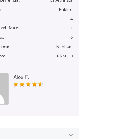
periência:
Especialista
e:
Público
4
xcluídas:
1
s:
6
ante:
Nenhum
mo:
R$ 50,00
Alex F.