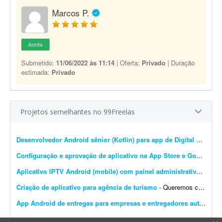
Marcos P.
Aceita
Submetido:
11/06/2022 às 11:14
| Oferta:
Privado
| Duração
estimada:
Privado
Projetos semelhantes no 99Freelas
Desenvolvedor Android sênior (Kotlin) para app de Digital Signage 24/7
Configuração e aprovação de aplicativo na App Store e Google Play
Aplicativo IPTV Android (mobile) com painel administrativo M3U
- 
Criação de aplicativo para agência de turismo
- Queremos criar um aplicativo para uma agência de turismo que já tem site. Plataforma Android e IOS Um app que seja o site dentro do app,a pessoa acesse o app e tenha as mesmas facili...
App Android de entregas para empresas e entregadores autônomos