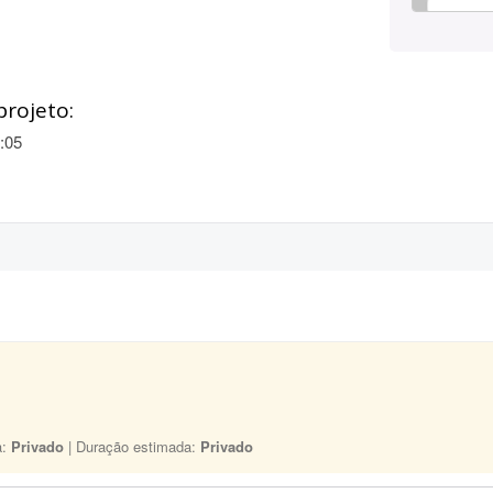
projeto:
:05
a:
Privado
| Duração estimada:
Privado