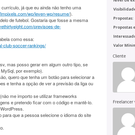
Nível de ex
 currículo, já que eu ainda não tenho uma
Visibilidad
//lmpixels.com/wp/leven-wp/resume/
).
Propostas:
delo de futebol. Gostaria que fosse a mesma
fivethirtyeight.com/previsoes-de-
Propostas e
Interessado
tabela como essa:
bal-club-soccer-rankings/
Valor Míni
Cliente
sv, mas posso gerar em algum outro tipo, se
 MySql, por exemplo).
ão, quero que tenha um botão para selecionar a
ões e tenha a opção de ver a previsão da liga ou
não me importo se utilizar frameworks
Freelancer
gens e pretendo ficar com o código e mantê-lo.
e WordPress.
o para que a pessoa selecione o idioma do site
o.