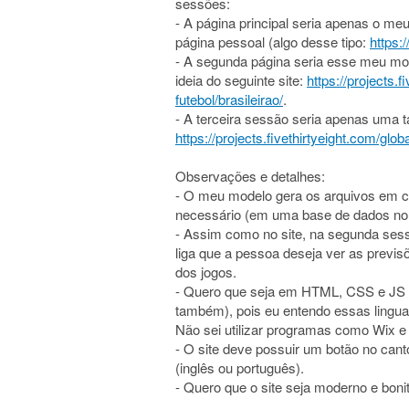
sessões:
- A página principal seria apenas o meu
página pessoal (algo desse tipo:
https:
- A segunda página seria esse meu mo
ideia do seguinte site:
https://projects.
futebol/brasileirao/
.
- A terceira sessão seria apenas uma 
https://projects.fivethirtyeight.com/glo
Observações e detalhes:
- O meu modelo gera os arquivos em c
necessário (em uma base de dados no
- Assim como no site, na segunda sess
liga que a pessoa deseja ver as previs
dos jogos.
- Quero que seja em HTML, CSS e JS (
também), pois eu entendo essas lingua
Não sei utilizar programas como Wix 
- O site deve possuir um botão no cant
(inglês ou português).
- Quero que o site seja moderno e bonit