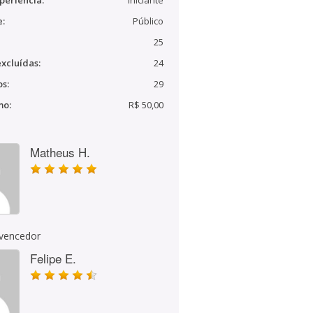
periência:
Iniciante
e:
Público
25
xcluídas:
24
s:
29
mo:
R$ 50,00
Matheus H.
 vencedor
Felipe E.