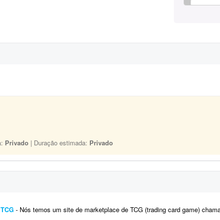
a:
Privado
| Duração estimada:
Privado
e TCG
- Nós temos um site de marketplace de TCG (trading card game) chamado Capital Collectibles e gostaria de um programador front-e