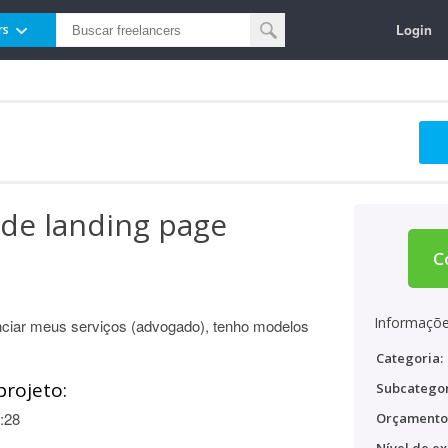
Login
rs
de landing page
C
Informaçõe
nciar meus serviços (advogado), tenho modelos
Categoria:
projeto:
Subcategor
:28
Orçamento