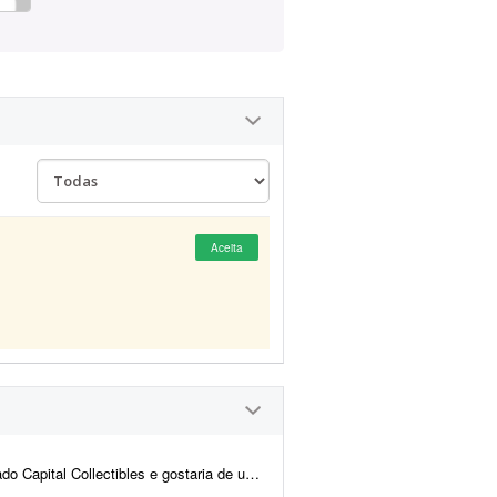
Aceita
nd e back-end para nos ajudar a revisar a estrutura e validar a p...