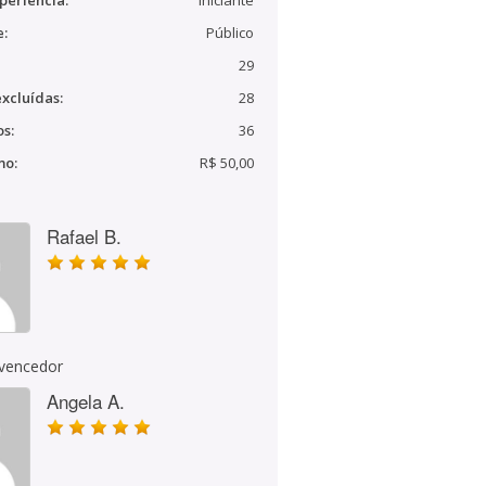
periência:
Iniciante
e:
Público
29
xcluídas:
28
s:
36
mo:
R$ 50,00
Rafael B.
 vencedor
Angela A.