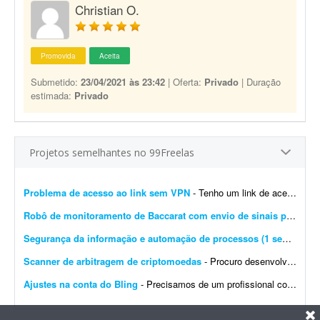
Christian O.
Promovida
Aceita
Submetido:
23/04/2021 às 23:42
| Oferta:
Privado
| Duração
estimada:
Privado
Projetos semelhantes no 99Freelas
Problema de acesso ao link sem VPN
- Tenho um link de acesso web que funciona normalmente apenas quando a VPN do dispositivo está ativada. Quando tento acessar o mesmo link sem VPN, a página não carrega e apresen...
Robô de monitoramento de Baccarat com envio de sinais para Telegram
Segurança da informação e automação de processos (1 semana)
- 
Scanner de arbitragem de criptomoedas
- Procuro desenvolvedor full stack para criar uma plataforma profissional e scanner de arbitragem de criptomoedas, semelhante às principais soluções internacionais do mercado, po...
Ajustes na conta do Bling
- Precisamos de um profissional com experiência em e-commerce e em configurações no Bling. Atualmente temos a conta de um cliente integrada com loja própria, Mercado Livre,...