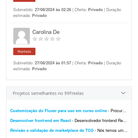
Submetido:
27/08/2024 às 02:26
| Oferta:
Privado
| Duração
estimada:
Privado
Carolina De
Rejeitada
Submetido:
27/08/2024 às 01:57
| Oferta:
Privado
| Duração
estimada:
Privado
Projetos semelhantes no 99Freelas
Customização do Fluxer para uso em curso online
- Procuro desenvolvedor para fazer algumas customizações na API do Fluxer (fluxer.app) para uso em um curso online. A ideia é manter praticamente toda a estrutura atual da plata...
Desenvolver front-end em React
- Desenvolvedor frontend React com Tailwind CSS. Experiência na integração de APIs REST e autenticação por token (AWS Cognito é diferencial). O design j&aacut...
Revisão e validação de marketplace de TCG
- Nós temos um site de marketplace de TCG (trading card game) chamado Capital Collectibles e gostaria de um programador front-end e back-end para nos ajudar a revisar a estrutura e validar a p...