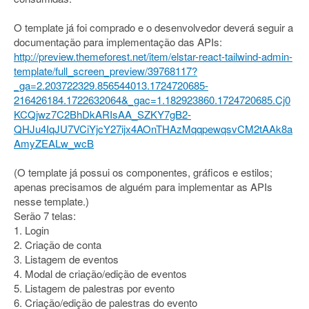
O template já foi comprado e o desenvolvedor deverá seguir a
documentação para implementação das APIs:
http://preview.themeforest.net/item/elstar-react-tailwind-admin-
template/full_screen_preview/39768117?
_ga=2.203722329.856544013.1724720685-
216426184.1722632064&_gac=1.182923860.1724720685.Cj0
KCQjwz7C2BhDkARIsAA_SZKY7gB2-
QHJu4IqJU7VCiYjcY27ijx4AOnTHAzMqqpewqsvCM2tAAk8a
AmyZEALw_wcB
(O template já possui os componentes, gráficos e estilos;
apenas precisamos de alguém para implementar as APIs
nesse template.)
Serão 7 telas:
1. Login
2. Criação de conta
3. Listagem de eventos
4. Modal de criação/edição de eventos
5. Listagem de palestras por evento
6. Criação/edição de palestras do evento