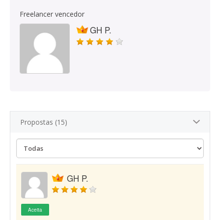
Freelancer vencedor
GH P.
Propostas (15)
GH P.
Aceita