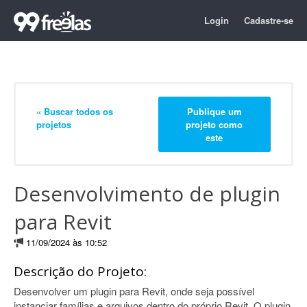
Login
Cadastre-se
« Buscar todos os
Publique um
projetos
projeto como
este
Desenvolvimento de plugin
para Revit
11/09/2024 às 10:52
Descrição do Projeto:
Desenvolver um plugin para Revit, onde seja possível
instanciar famílias e arquivos dentro do próprio Revit. O plugin