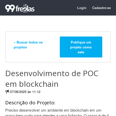
Login
Cadastre-se
« Buscar todos os
Publique um
projetos
projeto como
este
Desenvolvimento de POC
em blockchain
07/08/2025 às 11:12
Descrição do Projeto:
Preciso desenvolver um ambiente em blockchain em um
prazo bem curto para atender a uma licitação. O prazo é de 4