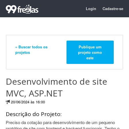
Login
Cadastre-se
« Buscar todos os
Publique um
projetos
projeto como
este
Desenvolvimento de site
MVC, ASP.NET
20/06/2024 às 16:00
Descrição do Projeto:
Preciso da cotação para desenvolvimento de um pequeno
protótipo de site com frontend e backend funcionais. Tenho o