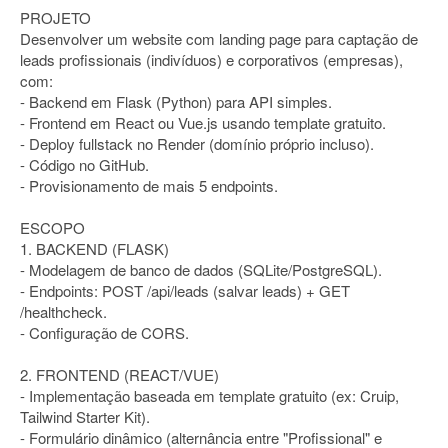
PROJETO
Desenvolver um website com landing page para captação de
leads profissionais (indivíduos) e corporativos (empresas),
com:
- Backend em Flask (Python) para API simples.
- Frontend em React ou Vue.js usando template gratuito.
- Deploy fullstack no Render (domínio próprio incluso).
- Código no GitHub.
- Provisionamento de mais 5 endpoints.
ESCOPO
1. BACKEND (FLASK)
- Modelagem de banco de dados (SQLite/PostgreSQL).
- Endpoints: POST /api/leads (salvar leads) + GET
/healthcheck.
- Configuração de CORS.
2. FRONTEND (REACT/VUE)
- Implementação baseada em template gratuito (ex: Cruip,
Tailwind Starter Kit).
- Formulário dinâmico (alternância entre "Profissional" e