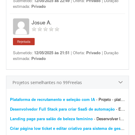
Submetido:
12/05/2025 às 22:49
| Oferta:
Privado
| Duração
estimada:
Privado
Josue A.
Rejeitada
Submetido:
12/05/2025 às 21:51
| Oferta:
Privado
| Duração
estimada:
Privado
Projetos semelhantes no 99Freelas
Plataforma de recrutamento e seleção com IA
- Projeto - plataforma nacional de recrutamento e seleção com IA Estamos estruturando o desenvolvimento de uma plataforma nacional de recrutamento e seleção, conectando e...
Desenvolvedor Full Stack para criar SaaS de automação
- Estou procurando um desenvolvedor Full Stack para desenvolver um projeto do zero. O objetivo é criar um SaaS completo de automação para redes sociais, iniciando com um MVP robu...
Landing page para salão de beleza feminino
- Desenvolver landing page para salão de beleza feminino, com foco em agendamentos via WhatsApp. Deve conter: - Serviços - Galeria - Depoimentos - Localização - Design re...
Criar página low ticket e editar criativo para sistema de gestão
- Pr