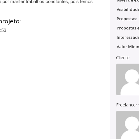
Nível de ex
 por manter trabalhos constantes, pois temos
Visibilidad
Propostas:
projeto:
Propostas e
:53
Interessado
Valor Míni
Cliente
Freelancer