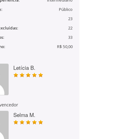
periência:
Intermediário
e:
Público
23
xcluídas:
22
s:
33
mo:
R$ 50,00
Letícia B.
 vencedor
Selma M.