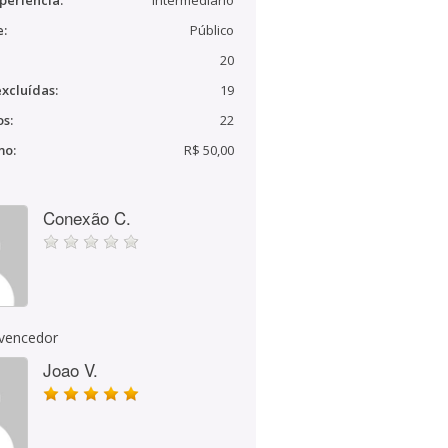
periência:
Intermediário
e:
Público
20
xcluídas:
19
s:
22
mo:
R$ 50,00
Conexão C.
 vencedor
Joao V.