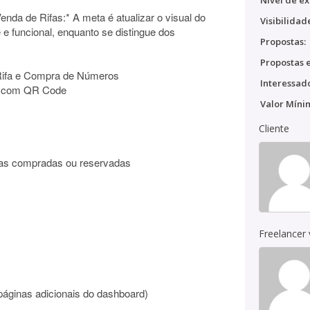
Nível de ex
nda de Rifas:* A meta é atualizar o visual do
Visibilidad
e e funcional, enquanto se distingue dos
Propostas:
Propostas e
 Rifa e Compra de Números
Interessado
o com QR Code
Valor Míni
Cliente
odas compradas ou reservadas
Freelancer
 páginas adicionais do dashboard)