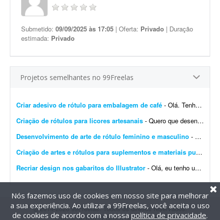
Submetido:
09/09/2025 às 17:05
| Oferta:
Privado
| Duração
estimada:
Privado
Projetos semelhantes no 99Freelas
Criar adesivo de rótulo para embalagem de café
- Olá. Tenho toda a ideia na cabeça: imagens, fontes e ilustrações de exemplo, mas preciso montar essa ideia em um rótulo adesivo para embalagem de café com ...
Criação de rótulos para licores artesanais
- Quero que desenvolva rótulos para meus licores artesanais e faça uma análise do logotipo para verificar se é necessário melhorar ou não.
Desenvolvimento de arte de rótulo feminino e masculino
- O trabalho refere-se ao desenvolvimento de uma arte para rótulo (feminino e masculino), devendo conter os seguintes elementos: -> Logotipo da marca; -> Indicação de volu...
Criação de artes e rótulos para suplementos e materiais publicitários
Recriar design nos gabaritos do Illustrator
- Olá, eu tenho uma ideia de design pronta de 3 produtos (criados via IA) e gostaria que essa ideia fosse replicada nos gabaritos do Illustrator que possuo, mantendo a mesma estética em...
Nós fazemos uso de cookies em nosso site para melhorar
a sua experiência. Ao utilizar a 99Freelas, você aceita o uso
@2014-2026 99Freelas. Todos os direitos reservados.
de cookies de acordo com a nossa
política de privacidade
.
Termos de uso
|
Política de privacidade