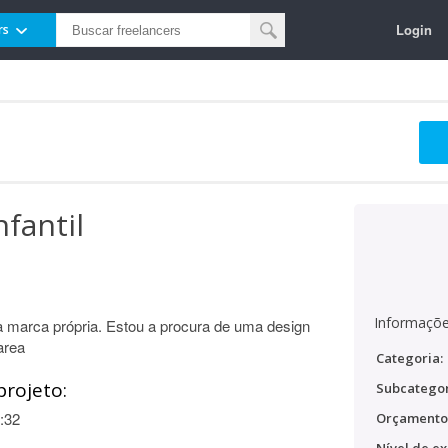
Login
rs
fantil
Informaçõe
a marca própria. Estou a procura de uma design
area
Categoria:
projeto:
Subcategor
:32
Orçamento