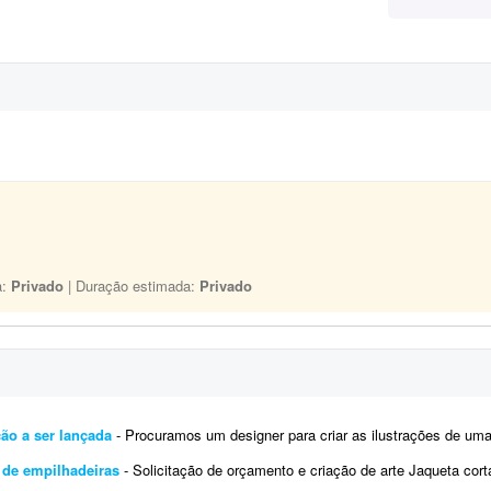
a:
Privado
| Duração estimada:
Privado
ção a ser lançada
- Procuramos um designer para criar as ilustrações de uma coleção específica a ser lan
 de empilhadeiras
- Solicitação de orçamento e criação de arte Jaqueta corta-vento personalizada Olá, e