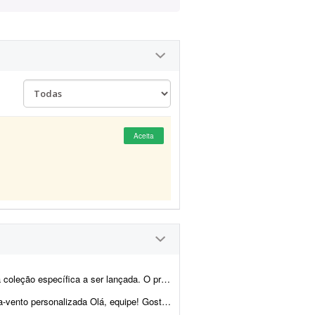
Aceita
çada. O profissional deve ser criativo e gostar de livros.
quipe! Gostaria de solicitar um orçamento para a produç&...