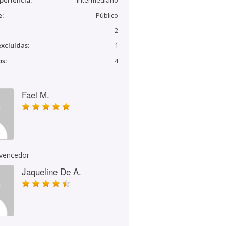
periência:
Intermediário
e:
Público
2
xcluídas:
1
s:
4
Fael M.
 vencedor
Jaqueline De A.