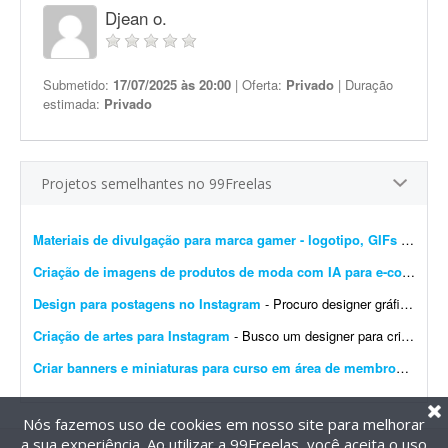
Djean o.
Submetido:
17/07/2025 às 20:00
| Oferta:
Privado
| Duração
estimada:
Privado
Projetos semelhantes no 99Freelas
Materiais de divulgação para marca gamer - logotipo, GIFs e banners
Criação de imagens de produtos de moda com IA para e-commerce
Design para postagens no Instagram
- Procuro designer gráfico para me ajudar nas postagens do meu Instagram profissional. Algumas já foram feitas por mim, mas precisam ser melhoradas. Algumas pretendo manter como est&ati...
Criação de artes para Instagram
- Busco um designer para criação de artes para o Instagram. O designer receberá um calendário editorial já pronto, com direcionamento de headlines, subheadlines e ...
Criar banners e miniaturas para curso em área de membros
- Preci
Nós fazemos uso de cookies em nosso site para melhorar
a sua experiência. Ao utilizar a 99Freelas, você aceita o uso