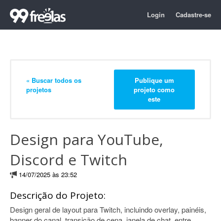
Login
Cadastre-se
« Buscar todos os
Publique um
projetos
projeto como
este
Design para YouTube,
Discord e Twitch
14/07/2025 às 23:52
Descrição do Projeto:
Design geral de layout para Twitch, incluindo overlay, painéis,
banner do canal, transição de cena, janela de chat, entre