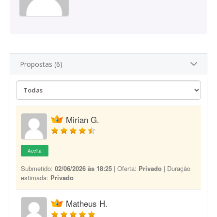
Propostas (6)
Mirian G.
Aceita
Submetido:
02/06/2026 às 18:25
| Oferta:
Privado
| Duração
estimada:
Privado
Matheus H.