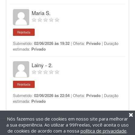
Maria S.
Rejeitada
Submetido:
02/06/2026 às 19:32
| Oferta:
Privado
| Duração
estimada:
Privado
Lainy - 2.
Rejeitada
Submetido:
02/06/2026 às 22:54
| Oferta:
Privado
| Duração
estimada:
Privado
Nós fazemos uso de cookies em nosso site para melhorar
a sua experiência. Ao utilizar a 99Freelas, você aceita o uso
@2014-2026 99Freelas. Todos os direitos reservados.
de cookies de acordo com a nossa
política de privacidade
.
Termos de uso
|
Política de privacidade