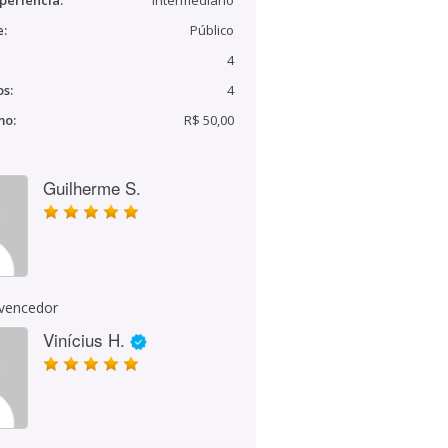
periência:
Intermediário
e:
Público
4
s:
4
mo:
R$ 50,00
Guilherme S.
 vencedor
Vinícius H.