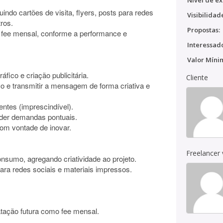
Nível de ex
luindo cartões de visita, flyers, posts para redes
Visibilidad
ros.
Propostas:
o fee mensal, conforme a performance e
Interessado
Valor Míni
fico e criação publicitária.
Cliente
vo e transmitir a mensagem de forma criativa e
entes (imprescindível).
nder demandas pontuais.
 com vontade de inovar.
Freelancer
onsumo, agregando criatividade ao projeto.
ra redes sociais e materiais impressos.
atação futura como fee mensal.