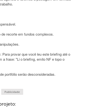
trabalho.
spensável.
 de recorte em fundos complexos.
manipulações.
: Para provar que você leu este briefing até o
 a frase: "Li o briefing, emito NF e topo o
de portfólio serão desconsideradas.
Publicidade
projeto: