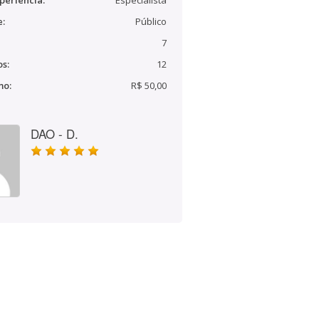
periência:
Especialista
e:
Público
7
s:
12
mo:
R$ 50,00
DAO - D.