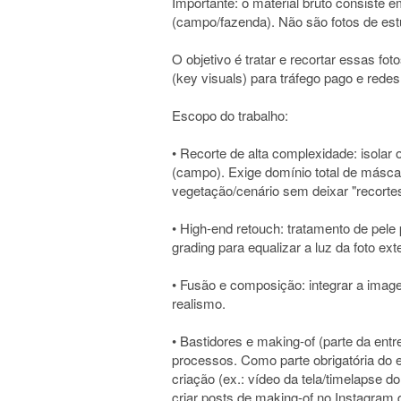
Importante: o material bruto consiste 
(campo/fazenda). Não são fotos de es
O objetivo é tratar e recortar essas fot
(key visuals) para tráfego pago e redes
Escopo do trabalho:
• Recorte de alta complexidade: isolar
(campo). Exige domínio total de másca
vegetação/cenário sem deixar "recorte
• High-end retouch: tratamento de pele 
grading para equalizar a luz da foto ex
• Fusão e composição: integrar a ima
realismo.
• Bastidores e making-of (parte da en
processos. Como parte obrigatória do e
criação (ex.: vídeo da tela/timelapse d
criar posts de making-of no Instagram