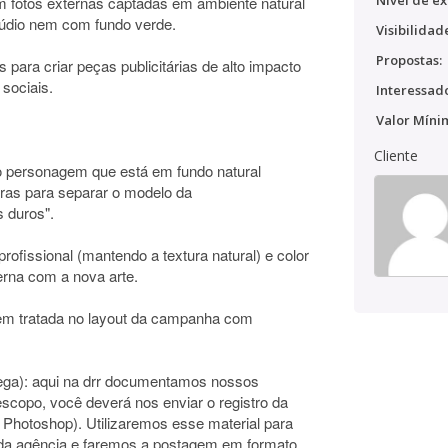
Nível de ex
em fotos externas captadas em ambiente natural
túdio nem com fundo verde.
Visibilidad
Propostas:
os para criar peças publicitárias de alto impacto
 sociais.
Interessado
Valor Míni
Cliente
 o personagem que está em fundo natural
ras para separar o modelo da
s duros".
profissional (mantendo a textura natural) e color
terna com a nova arte.
gem tratada no layout da campanha com
trega): aqui na drr documentamos nossos
scopo, você deverá nos enviar o registro da
o Photoshop). Utilizaremos esse material para
 da agência e faremos a postagem em formato